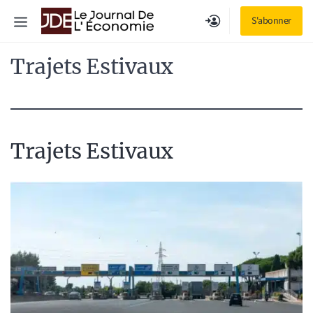
Aller
Menu
S'abonner
au
contenu
Trajets Estivaux
Trajets Estivaux