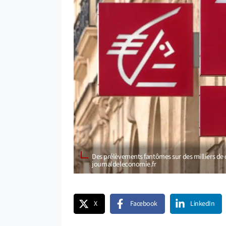
Des prélèvements fantômes sur des milliers de 
journaldeleconomie.fr
X
Facebook
LinkedIn