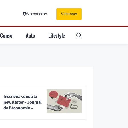
Se connecter
S'abonner
Conso
Auto
Lifestyle
Inscrivez-vous à la
newsletter « Journal
de l'économie »