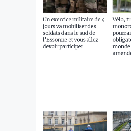
Un exercice militaire de 4
Vélo, tr
jours va mobiliser des
monorou
soldats dans le sud de
pourrai
l’Essonne et vous allez
obligat
devoir participer
monde 
amende