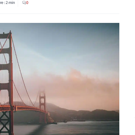
re :
2
min
0