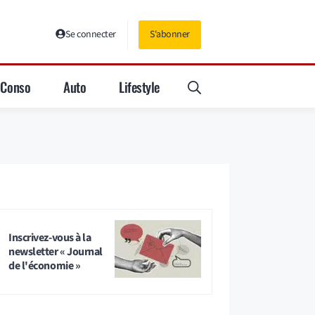
Se connecter
S'abonner
Conso
Auto
Lifestyle
Inscrivez-vous à la
newsletter « Journal
de l'économie »