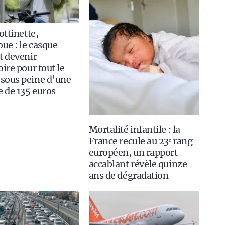
ottinette,
e : le casque
t devenir
oire pour tout le
sous peine d’une
 de 135 euros
Mortalité infantile : la
France recule au 23ᵉ rang
européen, un rapport
accablant révèle quinze
ans de dégradation