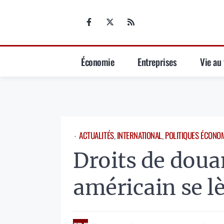
Aller
au
contenu
Économie
Entreprises
Vie au 
ACTUALITÉS
, 
INTERNATIONAL
, 
POLITIQUES ÉCONO
⋅
Droits de doua
américain se l