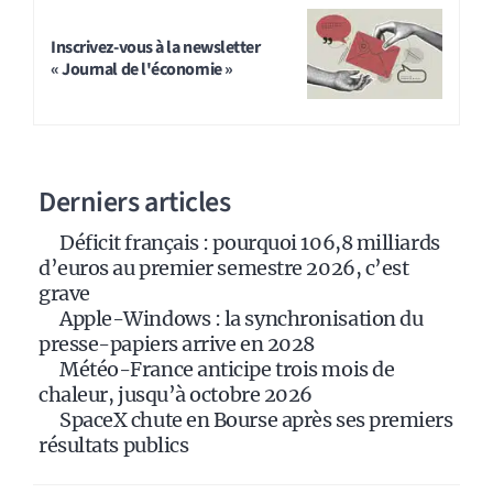
l
t
Inscrivez-vous à la newsletter
« Journal de l'économie »
e
r
n
a
Derniers articles
t
i
Déficit français : pourquoi 106,8 milliards
v
d’euros au premier semestre 2026, c’est
e
grave
:
Apple-Windows : la synchronisation du
presse-papiers arrive en 2028
Météo-France anticipe trois mois de
chaleur, jusqu’à octobre 2026
SpaceX chute en Bourse après ses premiers
résultats publics