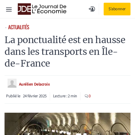
Aller
Menu
S'abonner
au
contenu
ACTUALITÉS
⋅
La ponctualité est en hausse
dans les transports en Île-
de-France
Aurélien Delacroix
Publié le
24 février 2025
Lecture :
2
min
0