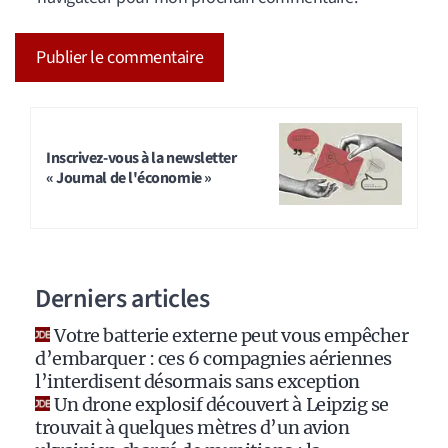
A
l
t
Inscrivez-vous à la newsletter
« Journal de l'économie »
e
r
n
a
Derniers articles
t
i
Votre batterie externe peut vous empêcher
v
d’embarquer : ces 6 compagnies aériennes
e
l’interdisent désormais sans exception
:
Un drone explosif découvert à Leipzig se
trouvait à quelques mètres d’un avion