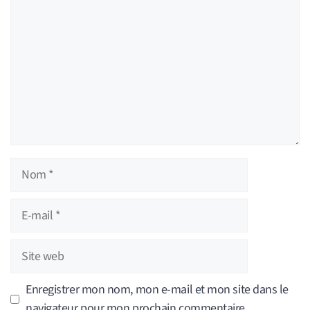
Nom
E-
mail
Site
web
Enregistrer mon nom, mon e-mail et mon site dans le
navigateur pour mon prochain commentaire.