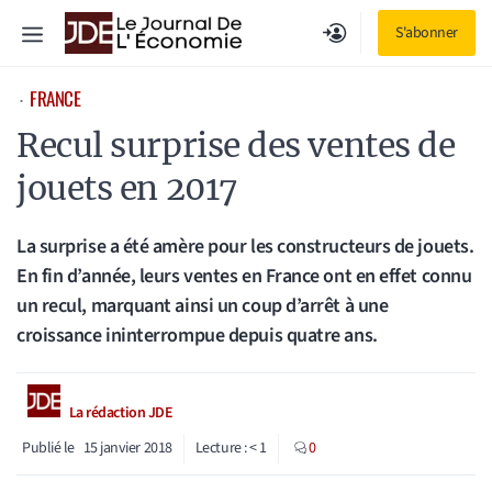
Aller
Menu
S'abonner
au
contenu
FRANCE
⋅
Recul surprise des ventes de
jouets en 2017
La surprise a été amère pour les constructeurs de jouets.
En fin d’année, leurs ventes en France ont en effet connu
un recul, marquant ainsi un coup d’arrêt à une
croissance ininterrompue depuis quatre ans.
La rédaction JDE
Publié le
15 janvier 2018
Lecture :
< 1
0