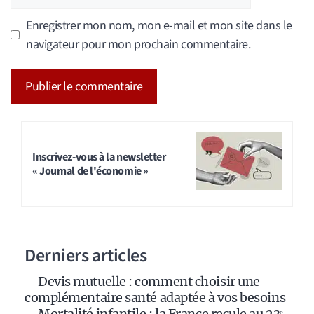
web
Enregistrer mon nom, mon e-mail et mon site dans le
navigateur pour mon prochain commentaire.
A
l
t
Inscrivez-vous à la newsletter
« Journal de l'économie »
e
r
n
a
Derniers articles
t
i
Devis mutuelle : comment choisir une
v
complémentaire santé adaptée à vos besoins
e
Mortalité infantile : la France recule au 23ᵉ