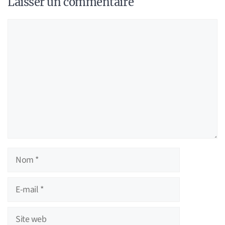
Laisser un commentaire
Commentaire
Nom
E-
mail
Site