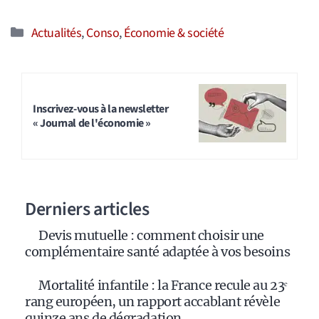
Catégories
Actualités
,
Conso
,
Économie & société
Inscrivez-vous à la newsletter
« Journal de l'économie »
Derniers articles
Devis mutuelle : comment choisir une
complémentaire santé adaptée à vos besoins
Mortalité infantile : la France recule au 23ᵉ
rang européen, un rapport accablant révèle
quinze ans de dégradation