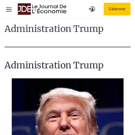
Aller
Menu
S'abonner
au
contenu
Administration Trump
Administration Trump