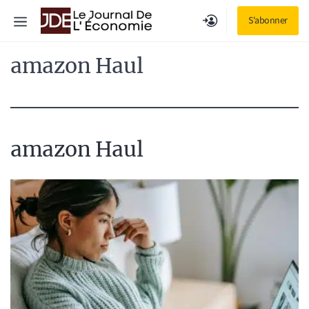
Aller
Menu
S'abonner
au
contenu
amazon Haul
amazon Haul