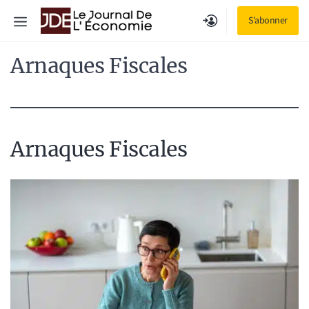
Aller
Menu
S'abonner
au
contenu
Arnaques Fiscales
Arnaques Fiscales