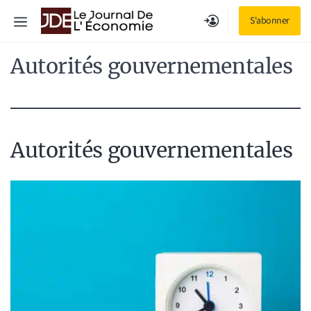
Aller
Menu
S'abonner
au
contenu
Autorités gouvernementales
Autorités gouvernementales