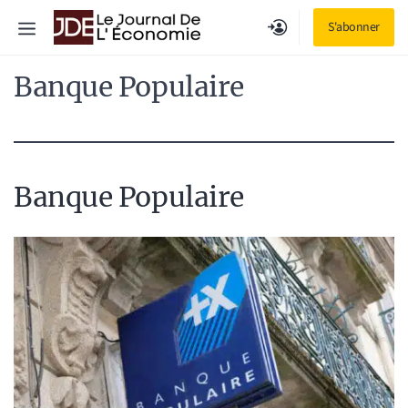
Aller
Menu
S'abonner
au
contenu
Banque Populaire
Banque Populaire