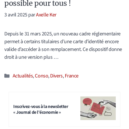
possible pour tous !
3 avril 2025
par
Axelle Ker
Depuis le 31 mars 2025, un nouveau cadre réglementaire
permet à certains titulaires d’une carte d’identité encore
valide d’accéder à son remplacement. Ce dispositif donne
droit à une version plus …
Catégories
Actualités
,
Conso
,
Divers
,
France
Inscrivez-vous à la newsletter
« Journal de l'économie »