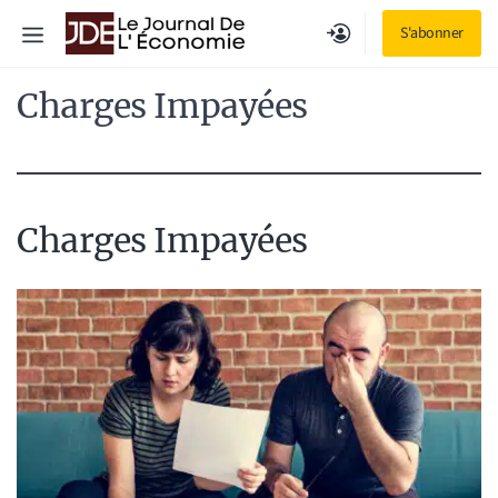
Aller
Menu
S'abonner
au
contenu
Charges Impayées
Charges Impayées