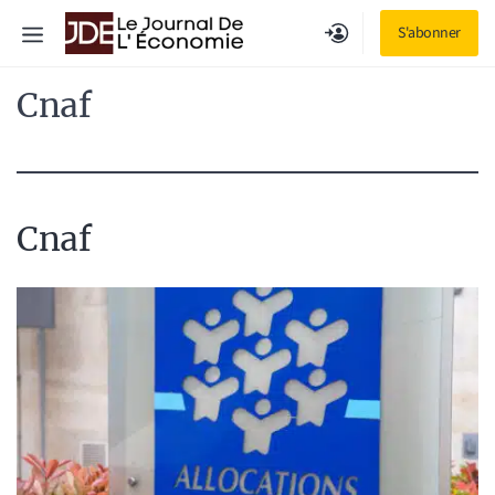
Aller
Menu
S'abonner
au
contenu
Cnaf
Cnaf