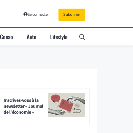
Se connecter
S'abonner
Conso
Auto
Lifestyle
Inscrivez-vous à la
newsletter « Journal
de l'économie »