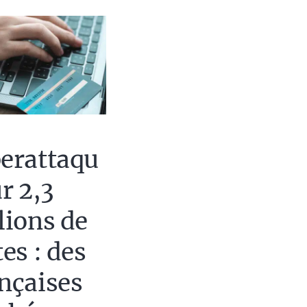
erattaqu
ur 2,3
lions de
tes : des
nçaises