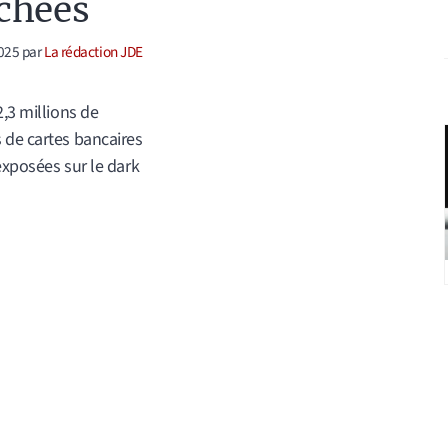
chées
025
par
La rédaction JDE
2,3 millions de
de cartes bancaires
exposées sur le dark
ories