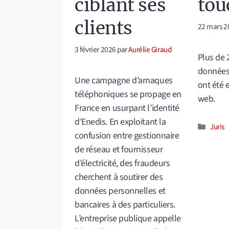
tou
ciblant ses
clients
22 mars 2
3 février 2026
par
Aurélie Giraud
Plus de 
données 
Une campagne d’arnaques
ont été 
téléphoniques se propage en
web.
France en usurpant l’identité
d’Enedis. En exploitant la
Catég
Juris
confusion entre gestionnaire
de réseau et fournisseur
d’électricité, des fraudeurs
cherchent à soutirer des
données personnelles et
bancaires à des particuliers.
L’entreprise publique appelle