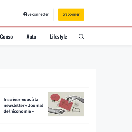
Se connecter
S'abonner
Conso
Auto
Lifestyle
Inscrivez-vous à la
newsletter « Journal
de l'économie »