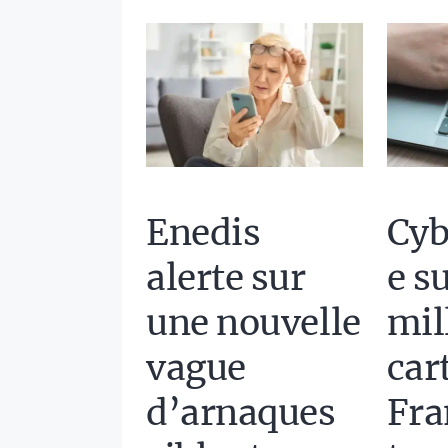
Cyb
Enedis
e s
alerte sur
mil
une nouvelle
car
vague
Fra
d’arnaques