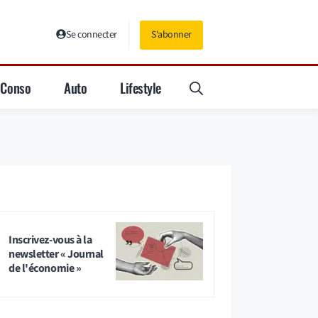
Se connecter
S'abonner
Conso
Auto
Lifestyle
Inscrivez-vous à la
newsletter « Journal
de l'économie »