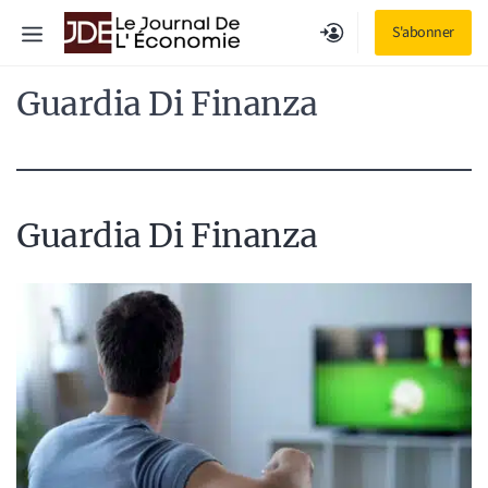
Aller
Menu
S'abonner
au
contenu
Guardia Di Finanza
Guardia Di Finanza