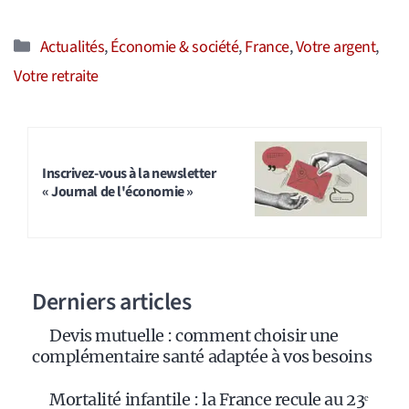
Catégories
Actualités
,
Économie & société
,
France
,
Votre argent
,
Votre retraite
Inscrivez-vous à la newsletter
« Journal de l'économie »
Derniers articles
Devis mutuelle : comment choisir une
complémentaire santé adaptée à vos besoins
Mortalité infantile : la France recule au 23ᵉ