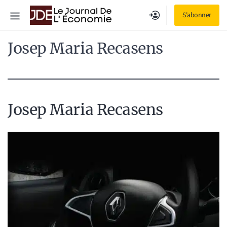
Aller
Menu
S'abonner
au
contenu
Josep Maria Recasens
Josep Maria Recasens