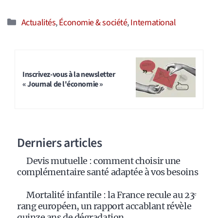
Catégories
Actualités
,
Économie & société
,
International
Inscrivez-vous à la newsletter
« Journal de l'économie »
Derniers articles
Devis mutuelle : comment choisir une
complémentaire santé adaptée à vos besoins
Mortalité infantile : la France recule au 23ᵉ
rang européen, un rapport accablant révèle
quinze ans de dégradation