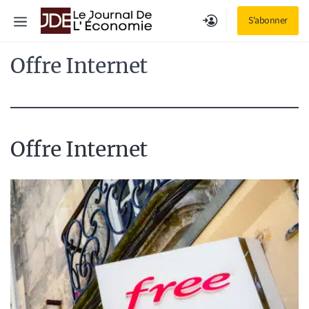
Aller
Menu
S'abonner
au
contenu
Offre Internet
Offre Internet