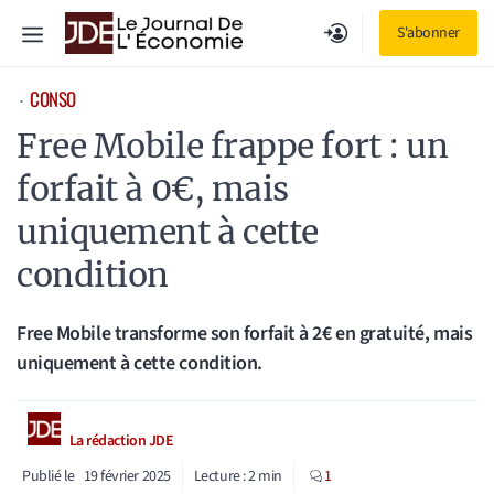
Aller
Menu
S'abonner
au
contenu
CONSO
⋅
Free Mobile frappe fort : un
forfait à 0€, mais
uniquement à cette
condition
Free Mobile transforme son forfait à 2€ en gratuité, mais
uniquement à cette condition.
La rédaction JDE
Publié le
19 février 2025
Lecture :
2
min
1