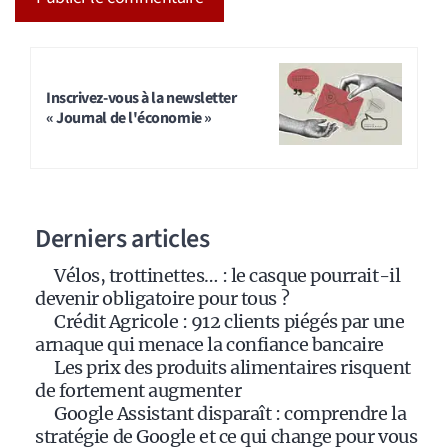
A
l
t
Inscrivez-vous à la newsletter
« Journal de l'économie »
e
r
n
a
Derniers articles
t
i
Vélos, trottinettes… : le casque pourrait-il
v
devenir obligatoire pour tous ?
e
Crédit Agricole : 912 clients piégés par une
:
arnaque qui menace la confiance bancaire
Les prix des produits alimentaires risquent
de fortement augmenter
Google Assistant disparaît : comprendre la
stratégie de Google et ce qui change pour vous