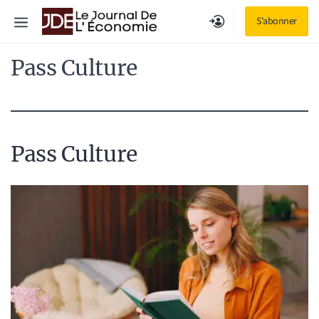
Aller
Menu
S'abonner
au
contenu
Pass Culture
Pass Culture