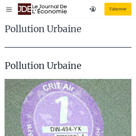
Aller
Menu
S'abonner
au
contenu
Pollution Urbaine
Pollution Urbaine