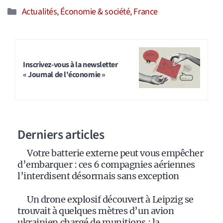
Catégories
Actualités
,
Économie & société
,
France
Inscrivez-vous à la newsletter
« Journal de l'économie »
Derniers articles
Votre batterie externe peut vous empêcher
d’embarquer : ces 6 compagnies aériennes
l’interdisent désormais sans exception
Un drone explosif découvert à Leipzig se
trouvait à quelques mètres d’un avion
ukrainien chargé de munitions : la