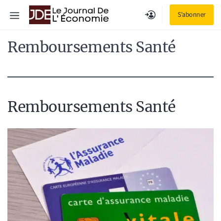
Aller
Menu
S'abonner
au
contenu
Remboursements Santé
Remboursements Santé