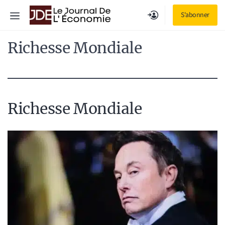
Aller
Menu
S'abonner
au
contenu
Richesse Mondiale
Richesse Mondiale