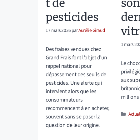
t de
son
pesticides
der
vit
17 mars 2026
par
Aurélie Giraud
1 mars 20
Des fraises vendues chez
Grand Frais font l’objet d’un
Le choco
rappel national pour
privilég
dépassement des seuils de
aux sup
pesticides. Une alerte qui
britanni
intervient alors que les
millions
consommateurs
recommencent à en acheter,
Catég
Actual
souvent sans se poser la
question de leur origine.