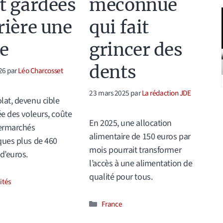
t gardées
méconnue
rière une
qui fait
re
grincer des
dents
26
par
Léo Charcosset
23 mars 2025
par
La rédaction JDE
lat, devenu cible
iée des voleurs, coûte
En 2025, une allocation
ermarchés
alimentaire de 150 euros par
ques plus de 460
mois pourrait transformer
 d’euros.
l’accès à une alimentation de
qualité pour tous.
ories
ités
Catégories
France