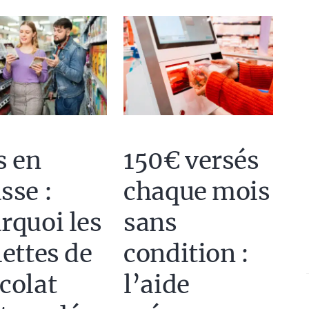
s en
150€ versés
sse :
chaque mois
rquoi les
sans
lettes de
condition :
colat
l’aide