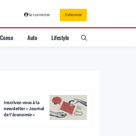
Se connecter
S'abonner
Conso
Auto
Lifestyle
Inscrivez-vous à la
newsletter « Journal
de l'économie »