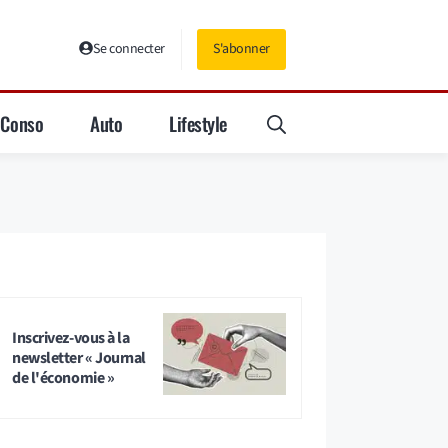
Se connecter
S'abonner
Conso
Auto
Lifestyle
Inscrivez-vous à la
newsletter « Journal
de l'économie »