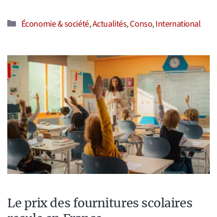
Catégories
Économie & société
,
Actualités
,
Conso
,
International
Le prix des fournitures scolaires