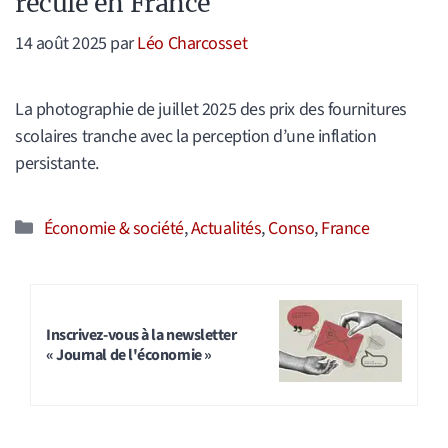
recule en France
14 août 2025
par
Léo Charcosset
La photographie de juillet 2025 des prix des fournitures
scolaires tranche avec la perception d’une inflation
persistante.
Catégories
Économie & société
,
Actualités
,
Conso
,
France
Inscrivez-vous à la newsletter
« Journal de l'économie »