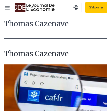
Aller
Menu
S'abonner
au
contenu
Thomas Cazenave
Thomas Cazenave