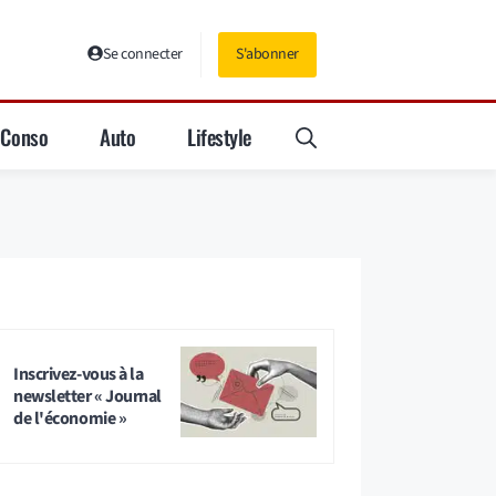
Se connecter
S'abonner
Conso
Auto
Lifestyle
Inscrivez-vous à la
newsletter « Journal
de l'économie »