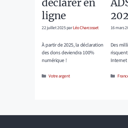
déclarer en
ADS
ligne
20
22 juillet 2025
par
Léo Charcosset
16 mars 2
À partir de 2025, la déclaration
Des mill
des dons deviendra 100%
risquent
numérique !
Internet
Catégories
Catég
Votre argent
Franc