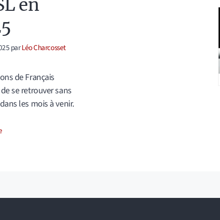
L en
25
025
par
Léo Charcosset
ions de Français
 de se retrouver sans
 dans les mois à venir.
ories
e