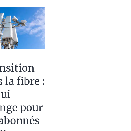
nsition
 la fibre :
qui
nge pour
 abonnés