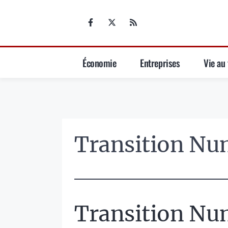
Aller
au
contenu
Économie
Entreprises
Vie au 
Transition Nu
Transition Nu