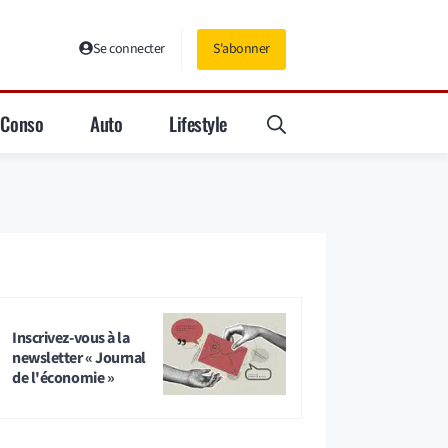
Se connecter
S'abonner
Conso
Auto
Lifestyle
Inscrivez-vous à la
newsletter « Journal
de l'économie »