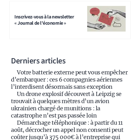
A
l
t
Inscrivez-vous à la newsletter
« Journal de l'économie »
e
r
n
a
Derniers articles
t
i
Votre batterie externe peut vous empêcher
v
d’embarquer : ces 6 compagnies aériennes
e
l’interdisent désormais sans exception
:
Un drone explosif découvert à Leipzig se
trouvait à quelques mètres d’un avion
ukrainien chargé de munitions : la
catastrophe n’est pas passée loin
Démarchage téléphonique : à partir du 11
août, décrocher un appel non consenti peut
coûter jusqu’à 375 000€ à l’entreprise qui