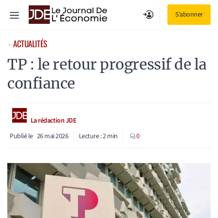
Aller
Menu
S'abonner
au
contenu
ACTUALITÉS
⋅
TP : le retour progressif de la
confiance
La rédaction JDE
Publié le
26 mai 2026
Lecture :
2
min
0