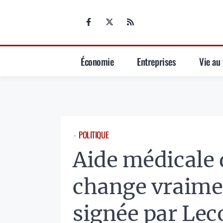
Aller
au
contenu
Économie
Entreprises
Vie au 
POLITIQUE
⋅
Aide médicale d
change vraime
signée par Lec