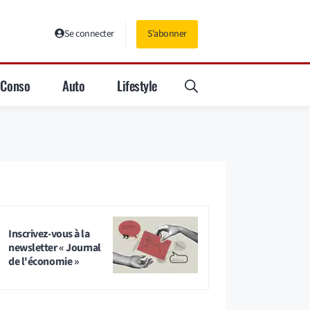
Se connecter
S'abonner
Conso
Auto
Lifestyle
Inscrivez-vous à la
newsletter « Journal
de l'économie »