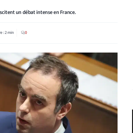
scitent un débat intense en France.
e :
2
min
0