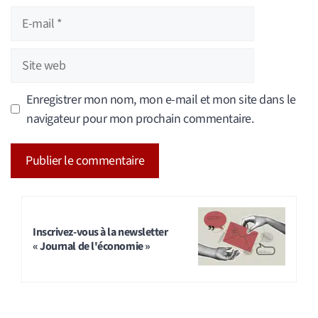
E-
mail
Site
web
Enregistrer mon nom, mon e-mail et mon site dans le
navigateur pour mon prochain commentaire.
A
l
t
Inscrivez-vous à la newsletter
« Journal de l'économie »
e
r
n
a