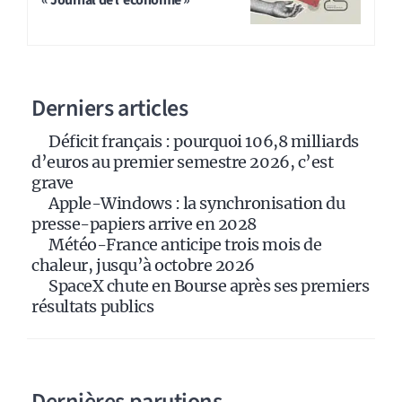
« Journal de l'économie »
e
r
n
a
Derniers articles
t
i
Déficit français : pourquoi 106,8 milliards
v
d’euros au premier semestre 2026, c’est
e
grave
:
Apple-Windows : la synchronisation du
presse-papiers arrive en 2028
Météo-France anticipe trois mois de
chaleur, jusqu’à octobre 2026
SpaceX chute en Bourse après ses premiers
résultats publics
Dernières parutions