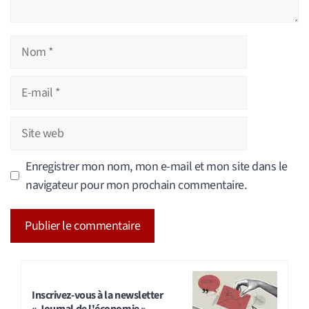
Nom
E-
mail
Site
web
Enregistrer mon nom, mon e-mail et mon site dans le
navigateur pour mon prochain commentaire.
A
l
t
Inscrivez-vous à la newsletter