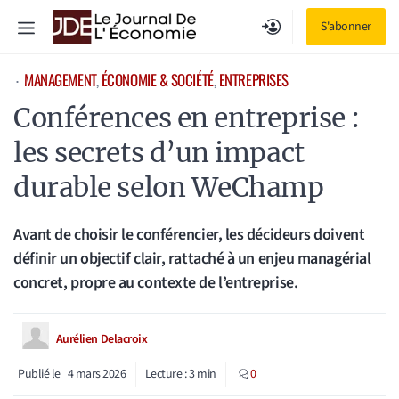
Aller
Menu
S'abonner
au
contenu
MANAGEMENT
, 
ÉCONOMIE & SOCIÉTÉ
, 
ENTREPRISES
⋅
Conférences en entreprise :
les secrets d’un impact
durable selon WeChamp
Avant de choisir le conférencier, les décideurs doivent
définir un objectif clair, rattaché à un enjeu managérial
concret, propre au contexte de l’entreprise.
Aurélien Delacroix
Publié le
4 mars 2026
Lecture :
3
min
0