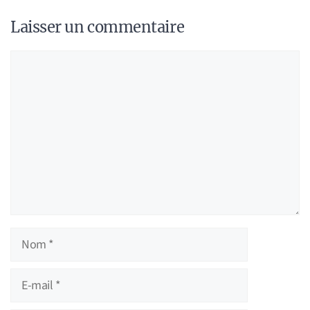
Laisser un commentaire
Commentaire
Nom
E-
mail