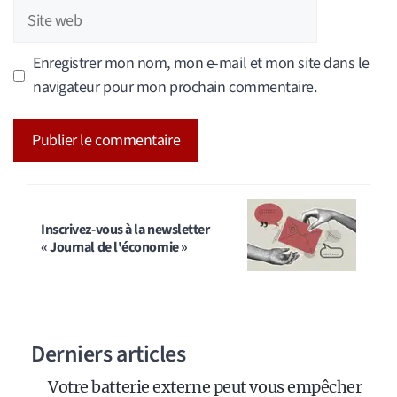
Site
web
Enregistrer mon nom, mon e-mail et mon site dans le
navigateur pour mon prochain commentaire.
A
l
t
Inscrivez-vous à la newsletter
« Journal de l'économie »
e
r
n
a
Derniers articles
t
i
Votre batterie externe peut vous empêcher