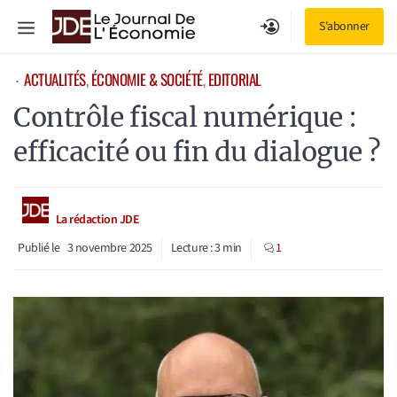
Aller
Menu
S'abonner
au
contenu
ACTUALITÉS
, 
ÉCONOMIE & SOCIÉTÉ
, 
EDITORIAL
⋅
Contrôle fiscal numérique :
efficacité ou fin du dialogue ?
La rédaction JDE
Publié le
3 novembre 2025
Lecture :
3
min
1