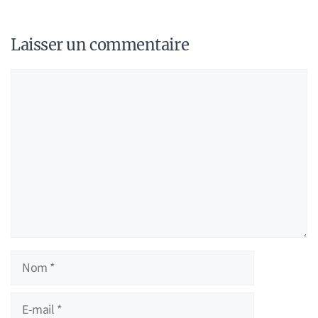
Laisser un commentaire
Commentaire
Nom
E-