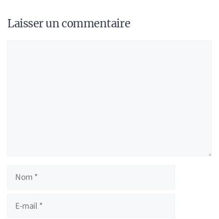
Laisser un commentaire
Commentaire
Nom
E-
mail