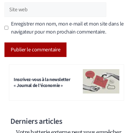
Site
web
Enregistrer mon nom, mon e-mail et mon site dans le
navigateur pour mon prochain commentaire.
A
l
t
Inscrivez-vous à la newsletter
« Journal de l'économie »
e
r
n
a
Derniers articles
t
i
Votre batterie externe peut vous empêcher