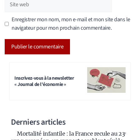
Site
web
Enregistrer mon nom, mon e-mail et mon site dans le
navigateur pour mon prochain commentaire.
A
l
t
Inscrivez-vous à la newsletter
« Journal de l'économie »
e
r
n
a
Derniers articles
t
i
Mortalité infantile : la France recule au 23ᵉ
v