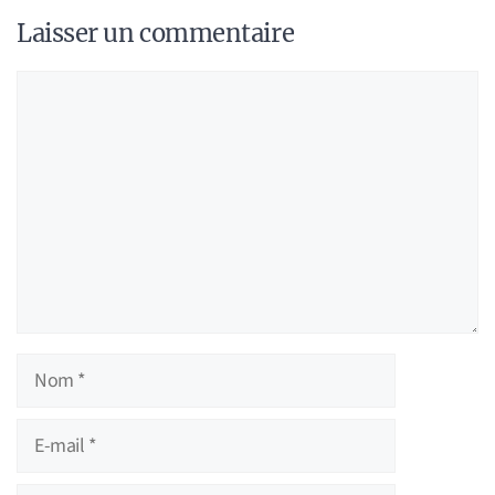
Laisser un commentaire
Commentaire
Nom
E-
mail