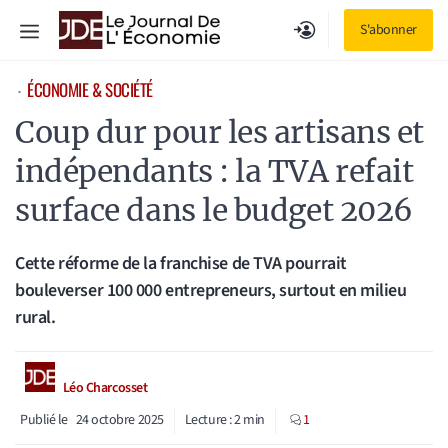
Aller
Menu
S'abonner
au
contenu
ÉCONOMIE & SOCIÉTÉ
⋅
Coup dur pour les artisans et
indépendants : la TVA refait
surface dans le budget 2026
Cette réforme de la franchise de TVA pourrait
bouleverser 100 000 entrepreneurs, surtout en milieu
rural.
Léo Charcosset
Publié le
24 octobre 2025
Lecture :
2
min
1