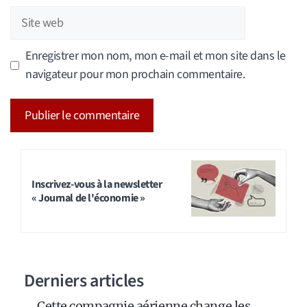
Site
web
Enregistrer mon nom, mon e-mail et mon site dans le
navigateur pour mon prochain commentaire.
A
l
t
Inscrivez-vous à la newsletter
« Journal de l'économie »
e
r
n
a
Derniers articles
t
i
Cette compagnie aérienne change les