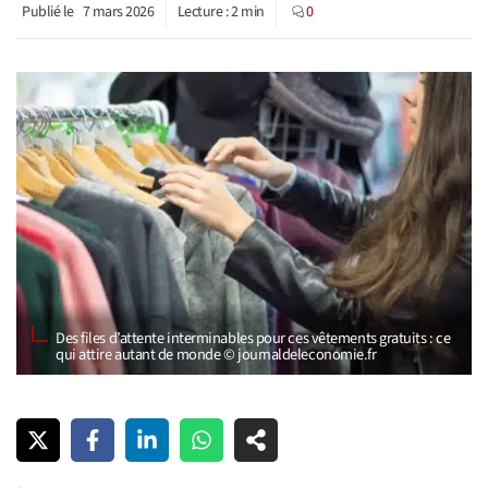
Publié le
7 mars 2026
Lecture :
2
min
0
Des files d’attente interminables pour ces vêtements gratuits : ce
qui attire autant de monde © journaldeleconomie.fr