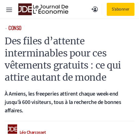
Aller
Menu
S'abonner
au
contenu
CONSO
⋅
Des files d’attente
interminables pour ces
vêtements gratuits : ce qui
attire autant de monde
À Amiens, les freeperies attirent chaque week-end
jusqu’à 600 visiteurs, tous à la recherche de bonnes
affaires.
Léo Charcosset