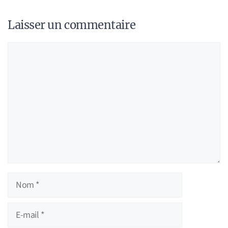
Laisser un commentaire
Commentaire
Nom
E-
mail