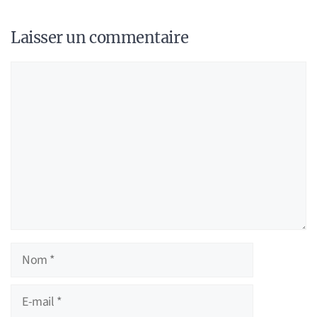
Laisser un commentaire
Commentaire
Nom
E-
mail