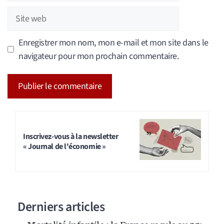
Site
web
Enregistrer mon nom, mon e-mail et mon site dans le
navigateur pour mon prochain commentaire.
A
l
t
Inscrivez-vous à la newsletter
« Journal de l'économie »
e
r
n
a
Derniers articles
t
i