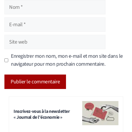
Nom
E-
mail
Site
web
Enregistrer mon nom, mon e-mail et mon site dans le
navigateur pour mon prochain commentaire.
A
l
t
Inscrivez-vous à la newsletter
« Journal de l'économie »
e
r