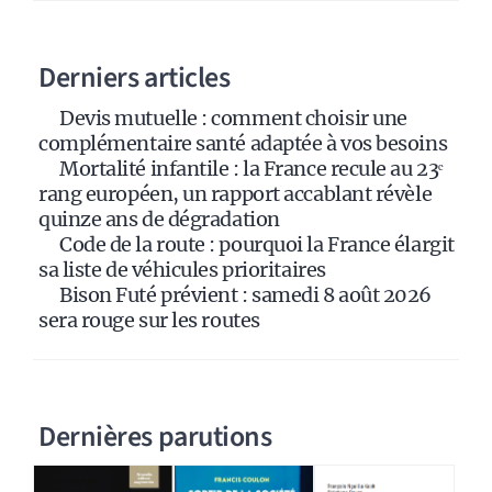
n
a
Derniers articles
t
i
Devis mutuelle : comment choisir une
v
complémentaire santé adaptée à vos besoins
e
Mortalité infantile : la France recule au 23ᵉ
:
rang européen, un rapport accablant révèle
quinze ans de dégradation
Code de la route : pourquoi la France élargit
sa liste de véhicules prioritaires
Bison Futé prévient : samedi 8 août 2026
sera rouge sur les routes
Dernières parutions