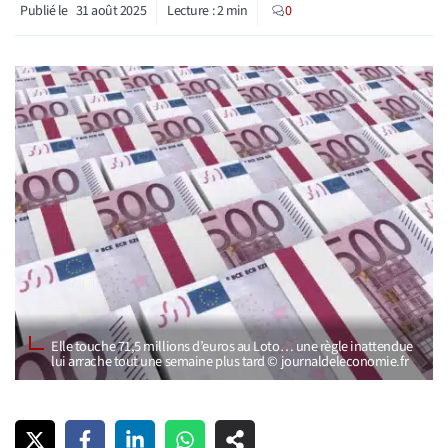
Publié le
31 août 2025
Lecture :
2
min
0
Elle touche 71,5 millions d’euros au Loto… une règle inattendue
lui arrache tout une semaine plus tard © journaldeleconomie.fr