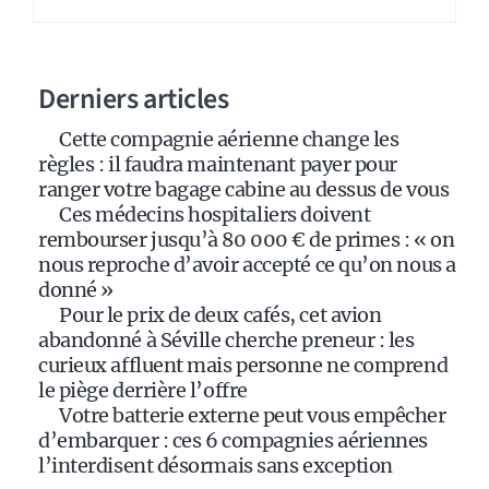
r
n
a
Derniers articles
t
i
Cette compagnie aérienne change les
v
règles : il faudra maintenant payer pour
e
ranger votre bagage cabine au dessus de vous
:
Ces médecins hospitaliers doivent
rembourser jusqu’à 80 000 € de primes : « on
nous reproche d’avoir accepté ce qu’on nous a
donné »
Pour le prix de deux cafés, cet avion
abandonné à Séville cherche preneur : les
curieux affluent mais personne ne comprend
le piège derrière l’offre
Votre batterie externe peut vous empêcher
d’embarquer : ces 6 compagnies aériennes
l’interdisent désormais sans exception