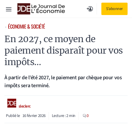
Aller
Menu
S'abonner
au
contenu
ÉCONOMIE & SOCIÉTÉ
⋅
En 2027, ce moyen de
paiement disparaît pour vos
impôts…
À partir de l’été 2027, le paiement par chèque pour vos
impôts sera terminé.
sleclerc
Publié le
16 février 2026
Lecture :
2
min
0