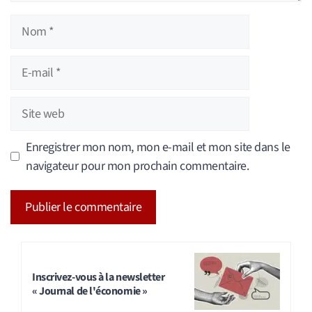
Nom
E-
mail
Site
web
Enregistrer mon nom, mon e-mail et mon site dans le
navigateur pour mon prochain commentaire.
A
l
t
Inscrivez-vous à la newsletter
« Journal de l'économie »
e