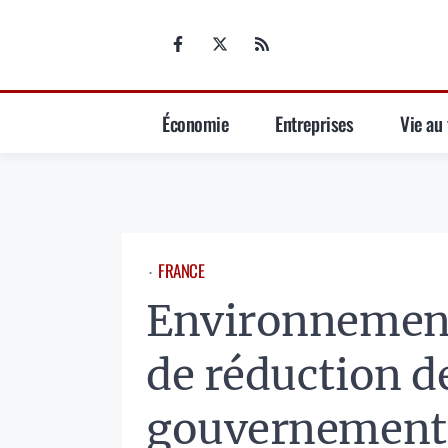
Aller
au
contenu
Économie
Entreprises
Vie au 
FRANCE
⋅
Environnement
de réduction d
gouvernement