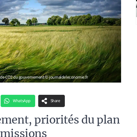
n de CO2 du gouvernement © journaldeleconomie.fr
WhatsApp
Share
ement, priorités du plan
émissions