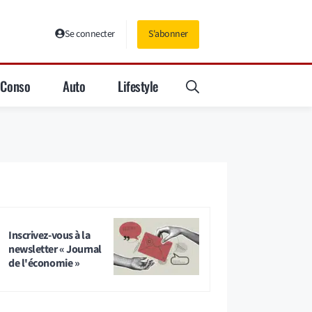
Se connecter
S'abonner
Conso
Auto
Lifestyle
Inscrivez-vous à la
newsletter « Journal
de l'économie »