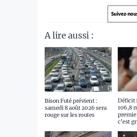
Suivez-nou
A lire aussi :
Déficit
Bison Futé prévient :
106,8 m
samedi 8 août 2026 sera
premie
rouge sur les routes
c’est g