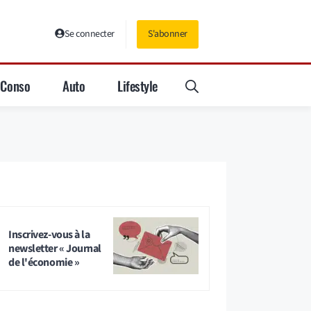
Se connecter
S'abonner
Conso
Auto
Lifestyle
Inscrivez-vous à la
newsletter « Journal
de l'économie »