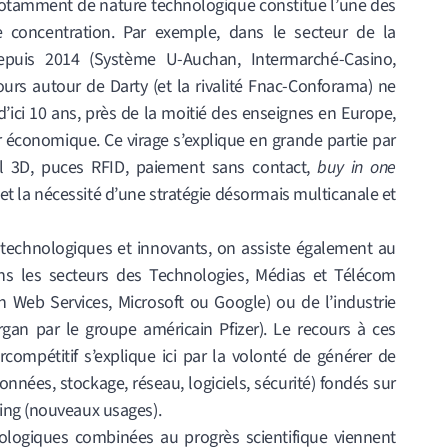
 notamment de nature technologique constitue l’une des
 concentration. Par exemple, dans le secteur de la
s depuis 2014 (Système U-Auchan, Intermarché-Casino,
urs autour de Darty (et la rivalité Fnac-Conforama) ne
d’ici 10 ans, près de la moitié des enseignes en Europe,
 économique. Ce virage s’explique en grande partie par
uel 3D, puces RFID, paiement sans contact,
buy in one
 et la nécessité d’une stratégie désormais multicanale et
echnologiques et innovants, on assiste également au
ans les secteurs des Technologies, Médias et Télécom
Web Services, Microsoft ou Google) ou de l’industrie
rgan par le groupe américain Pfizer). Le recours à ces
ompétitif s’explique ici par la volonté de générer de
nnées, stockage, réseau, logiciels, sécurité) fondés sur
ing (nouveaux usages).
ologiques combinées au progrès scientifique viennent