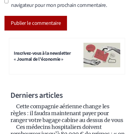
navigateur pour mon prochain commentaire.
A
l
t
Inscrivez-vous à la newsletter
« Journal de l'économie »
e
r
n
a
Derniers articles
t
i
Cette compagnie aérienne change les
v
règles : il faudra maintenant payer pour
e
ranger votre bagage cabine au dessus de vous
:
Ces médecins hospitaliers doivent
rembourser jusqu’à 80 000 € de primes : « on